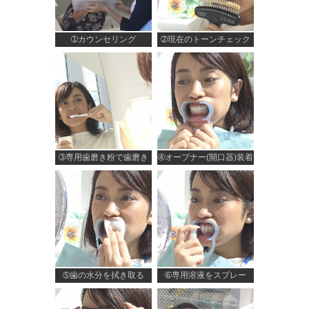
➀カウンセリング
➁現在のトーンチェック
➂専用歯磨き粉で歯磨き
➃オープナー(開口器)装着
➄歯の水分を拭き取る
➅専用溶液をスプレー