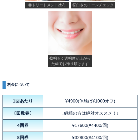
⑪トリートメント塗布
⑫白さのトーンチェック
⑬明るく透明度が上がっ
た歯でお帰り頂けます
料金について
1回あたり
¥4900(体験は¥1000オフ)
〔回数券〕
↓継続の方は絶対オススメ！↓
4回券
¥17600(¥4400/回)
8回券
¥32800(¥4100/回)