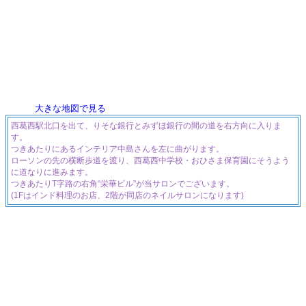
大きな地図で見る
西葛西駅北口を出て、りそな銀行とみずほ銀行の間の道を右方向に入りま
す。
つきあたりにあるインテリア中島さんを左に曲がります。
ローソンの先の横断歩道を渡り、西葛西中学校・おひさま保育園にそうよう
に道なりに進みます。
つきあたりT字路の右角“栄華ビル”が当サロンでございます。
(1Fはインド料理のお店、2階が同店のネイルサロンになります)
東京都江戸川区西葛西5-10-13
03-3877-3395