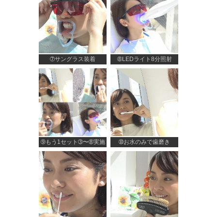
➆サングラス装着
➇LEDライト8分照射
➈もう1セット➂〜➇実施
➉お水のみで歯磨き