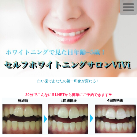
T
o
g
g
l
e
n
a
v
i
g
a
t
i
o
n
白い歯であなたの第一印象が変わる！
30分でこんなに!!⬇︎NETから簡単にご予約できます❤︎